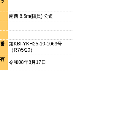
ッ
南西 8.5m(幅員) 公道
番
第KBI-YKH25-10-1063号
（R7/5/20）
有
令和08年8月17日