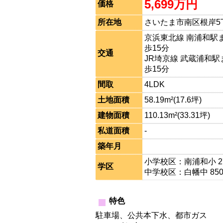
5,699万円
価格
所在地
さいたま市南区根岸5
京浜東北線 南浦和駅ま
歩15分
交通
JR埼京線 武蔵浦和駅
歩15分
間取
4LDK
土地面積
58.19m²(17.6坪)
建物面積
110.13m²(33.31坪)
私道面積
-
築年月
小学校区：南浦和小 2
学区
中学校区：白幡中 85
特色
駐車場、公共本下水、都市ガス 