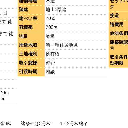
建物構造
木造
セットバ
ク
階建
地上3階建
丁目
接道
建ぺい率
70％
で 徒
諸費用
容積率
200％
他法条例
まで 徒
地目
雑種
建築確認
用途地域
第一種住居地域
号
土地権利
所有権
取引条件
取引態様
仲介
効期限
引渡時期
相談
70m
0m
全3棟 諸条件は3号棟 1・2号棟終了