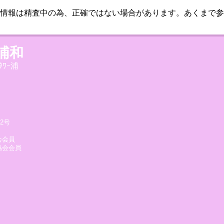
情報は精査中の為、正確ではない場合があります。あくまで参
浦和
ﾀﾜｰ浦
2号
会会員
協会会員