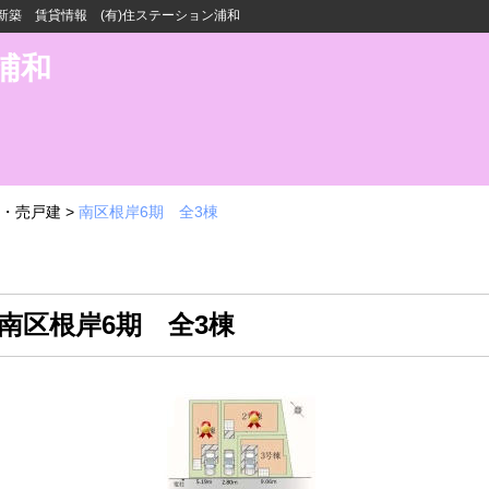
築 賃貸情報 (有)住ステーション浦和
浦和
・売戸建
>
南区根岸6期 全3棟
 南区根岸6期 全3棟