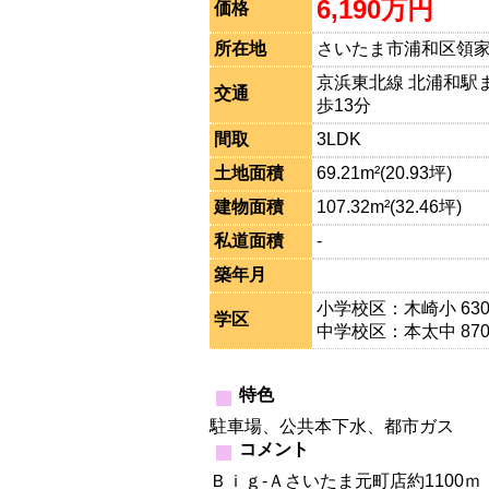
6,190万円
価格
所在地
さいたま市浦和区領家
京浜東北線 北浦和駅ま
交通
歩13分
間取
3LDK
土地面積
69.21m²(20.93坪)
建物面積
107.32m²(32.46坪)
私道面積
-
築年月
小学校区：木崎小 63
学区
中学校区：本太中 87
特色
駐車場、公共本下水、都市ガス 
コメント
Ｂｉｇ-Ａさいたま元町店約1100