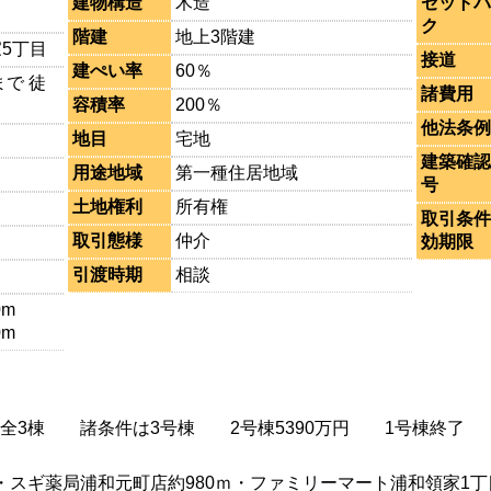
建物構造
木造
セットバ
ク
階建
地上3階建
5丁目
接道
建ぺい率
60％
で 徒
諸費用
容積率
200％
他法条例
地目
宅地
建築確認
用途地域
第一種住居地域
号
土地権利
所有権
取引条件
取引態様
仲介
効期限
引渡時期
相談
0m
0m
全3棟 諸条件は3号棟 2号棟5390万円 1号棟終了
ｍ・スギ薬局浦和元町店約980ｍ・ファミリーマート浦和領家1丁