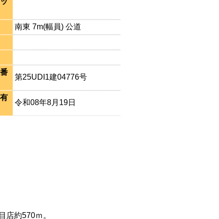
ッ
南東 7m(幅員) 公道
番
第25UDI1建04776号
有
令和08年8月19日
目店約570ｍ。