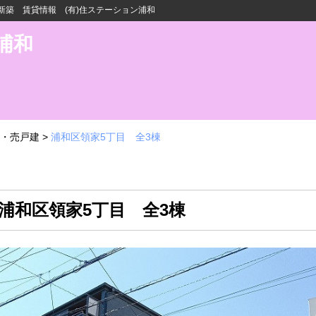
築 賃貸情報 (有)住ステーション浦和
浦和
・売戸建
>
浦和区領家5丁目 全3棟
 浦和区領家5丁目 全3棟