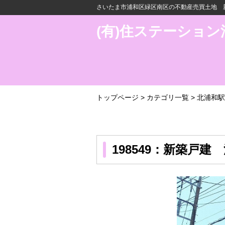
さいたま市浦和区緑区南区の不動産売買土地 新
(有)住ステーション
トップページ
>
カテゴリ一覧
>
北浦和駅
198549：新築戸建