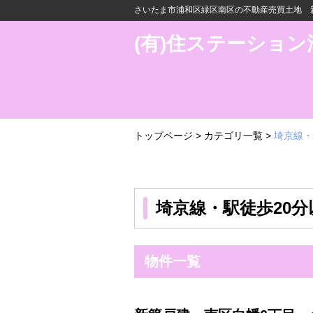
さいたま市浦和区緑区南区の不動産売買土地 新
(有)住ステーション
トップページ
>
カテゴリ一覧
>
埼京線・
埼京線・駅徒歩20分
物件一覧