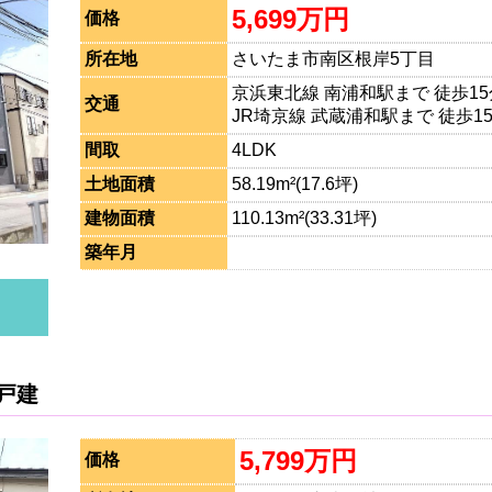
5,699万円
価格
所在地
さいたま市南区根岸5丁目
京浜東北線 南浦和駅まで 徒歩15
交通
JR埼京線 武蔵浦和駅まで 徒歩1
間取
4LDK
土地面積
58.19m²(17.6坪)
建物面積
110.13m²(33.31坪)
築年月
戸建
5,799万円
価格