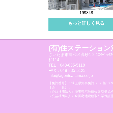
199848
もっと詳しく見る
(有)住ステーション
さいたま市浦和区高砂1-2-1ｴｲﾍﾟｯｸｽ
和114
TEL：048-835-5118
FAX：048-835-5123
info@agentsaitama.co.jp
【免許番号】：埼玉県知事免許（6）第1809
【会 員】：
（公益社団法人）埼玉県宅地建物取引業協
（公益社団法人）全国宅地建物取引業保証