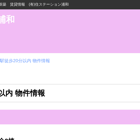
築 賃貸情報 (有)住ステーション浦和
浦和
駅徒歩20分以内 物件情報
以内 物件情報