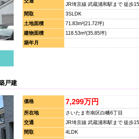
交通
JR埼京線 武蔵浦和駅まで 徒歩1
間取
3SLDK
土地面積
71.83m²(21.72坪)
建物面積
118.53m²(35.85坪)
築年月
築戸建
7,299万円
価格
所在地
さいたま市南区白幡6丁目
交通
JR埼京線 武蔵浦和駅まで 徒歩1
間取
4LDK