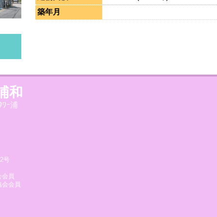
築年月
浦和
ﾀﾜｰ浦
2号
会会員
協会会員