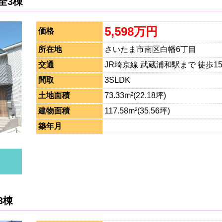
全3棟
5,598万円
価格
所在地
さいたま市南区白幡6丁目
交通
JR埼京線 武蔵浦和駅まで 徒歩1
間取
3SLDK
土地面積
73.33m²(22.18坪)
建物面積
117.58m²(35.56坪)
築年月
3棟