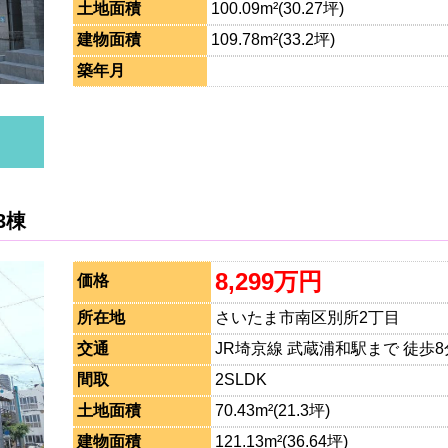
土地面積
100.09m²(30.27坪)
建物面積
109.78m²(33.2坪)
築年月
3棟
8,299万円
価格
所在地
さいたま市南区別所2丁目
交通
JR埼京線 武蔵浦和駅まで 徒歩8
間取
2SLDK
土地面積
70.43m²(21.3坪)
建物面積
121.13m²(36.64坪)