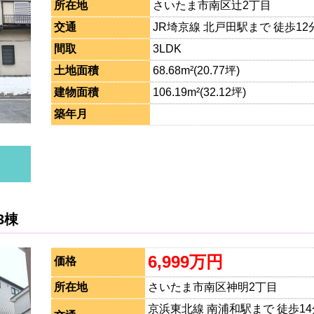
所在地
さいたま市南区辻2丁目
交通
JR埼京線 北戸田駅まで 徒歩12
間取
3LDK
土地面積
68.68m²(20.77坪)
建物面積
106.19m²(32.12坪)
築年月
3棟
6,999万円
価格
所在地
さいたま市南区神明2丁目
京浜東北線 南浦和駅まで 徒歩14