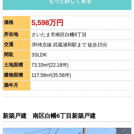
もっと詳しく見る
5,598万円
価格
所在地
さいたま市南区白幡6丁目
交通
JR埼京線 武蔵浦和駅まで 徒歩15分
間取
3SLDK
土地面積
73.33m²(22.18坪)
建物面積
117.58m²(35.56坪)
築年月
新築戸建 南区白幡6丁目新築戸建