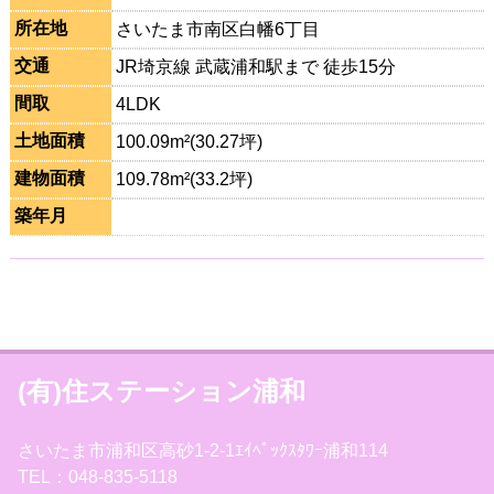
所在地
さいたま市南区白幡6丁目
交通
JR埼京線 武蔵浦和駅まで 徒歩15分
間取
4LDK
土地面積
100.09m²(30.27坪)
建物面積
109.78m²(33.2坪)
築年月
(有)住ステーション浦和
さいたま市浦和区高砂1-2-1ｴｲﾍﾟｯｸｽﾀﾜｰ浦和114
TEL：048-835-5118