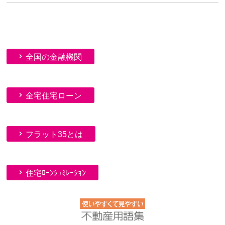
全国の金融機関
全宅住宅ローン
フラット35とは
住宅ﾛｰﾝｼｭﾐﾚｰｼｮﾝ