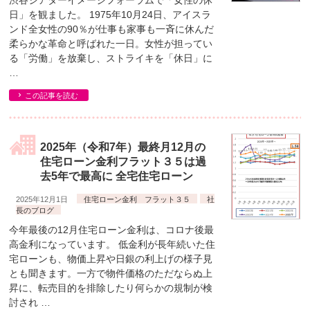
渋谷シアターイメージフォーラムで「女性の休
日」を観ました。 1975年10月24日、アイスラ
ンド全女性の90％が仕事も家事も一斉に休んだ
柔らかな革命と呼ばれた一日。女性が担ってい
る「労働」を放棄し、ストライキを「休日」に
…
この記事を読む
2025年（令和7年）最終月12月の
住宅ローン金利フラット３５は過
去5年で最高に 全宅住宅ローン
2025年12月1日
住宅ローン金利 フラット３５
社
長のブログ
今年最後の12月住宅ローン金利は、コロナ後最
高金利になっています。 低金利が長年続いた住
宅ローンも、物価上昇や日銀の利上げの様子見
とも聞きます。一方で物件価格のただならぬ上
昇に、転売目的を排除したり何らかの規制が検
討され …