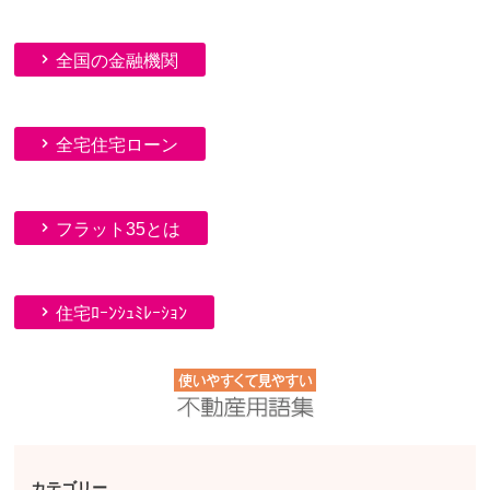
全国の金融機関
全宅住宅ローン
フラット35とは
住宅ﾛｰﾝｼｭﾐﾚｰｼｮﾝ
カテゴリー