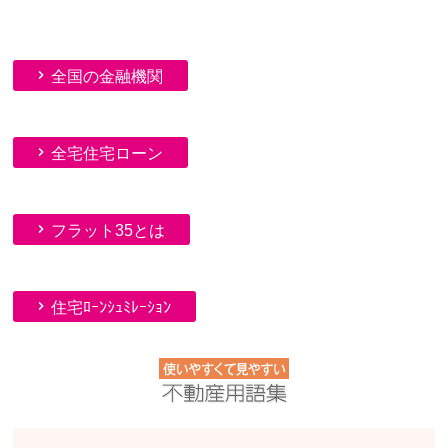
全国の金融機関
全宅住宅ローン
フラット35とは
住宅ﾛｰﾝｼｭﾐﾚｰｼｮﾝ