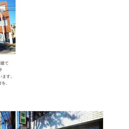
階建て
中
います。
分を、