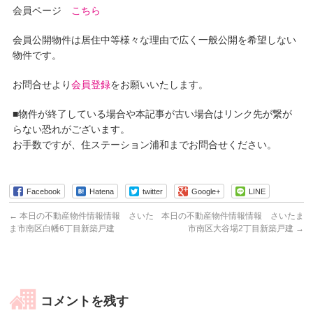
会員ページ
こちら
会員公開物件は居住中等様々な理由で広く一般公開を希望しない
物件です。
お問合せより
会員登録
をお願いいたします。
■物件が終了している場合や本記事が古い場合はリンク先が繋が
らない恐れがございます。
お手数ですが、住ステーション浦和までお問合せください。
Facebook
Hatena
twitter
Google+
LINE
←
本日の不動産物件情報情報 さいた
本日の不動産物件情報情報 さいたま
ま市南区白幡6丁目新築戸建
市南区大谷場2丁目新築戸建
→
コメントを残す