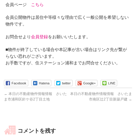
会員ページ
こちら
会員公開物件は居住中等様々な理由で広く一般公開を希望しない
物件です。
お問合せより
会員登録
をお願いいたします。
■物件が終了している場合や本記事が古い場合はリンク先が繋が
らない恐れがございます。
お手数ですが、住ステーション浦和までお問合せください。
Facebook
Hatena
twitter
Google+
LINE
←
本日の不動産物件情報情報 さいた
本日の不動産物件情報情報 さいたま
ま市浦和区針ケ谷2丁目土地
市南区辻2丁目新築戸建
→
コメントを残す