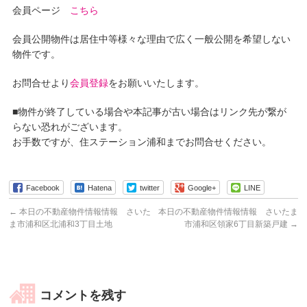
会員ページ
こちら
会員公開物件は居住中等様々な理由で広く一般公開を希望しない
物件です。
お問合せより
会員登録
をお願いいたします。
■物件が終了している場合や本記事が古い場合はリンク先が繋が
らない恐れがございます。
お手数ですが、住ステーション浦和までお問合せください。
Facebook
Hatena
twitter
Google+
LINE
←
本日の不動産物件情報情報 さいた
本日の不動産物件情報情報 さいたま
ま市浦和区北浦和3丁目土地
市浦和区領家6丁目新築戸建
→
コメントを残す