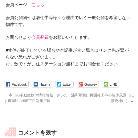
会員ページ
こちら
会員公開物件は居住中等様々な理由で広く一般公開を希望しない
物件です。
お問合せより
会員登録
をお願いいたします。
■物件が終了している場合や本記事が古い場合はリンク先が繋が
らない恐れがございます。
お手数ですが、住ステーション浦和までお問合せください。
Facebook
Hatena
twitter
Google+
LINE
←
本日の不動産物件情報情報 さいた
浦和駅西口再開発工事の解体風景（ほ
ま市南区白幡6丁目新築戸建
ぼ更地に）
→
コメントを残す