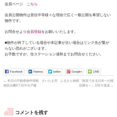
会員ページ
こちら
会員公開物件は居住中等様々な理由で広く一般公開を希望しない
物件です。
お問合せより
会員登録
をお願いいたします。
■物件が終了している場合や本記事が古い場合はリンク先が繋が
らない恐れがございます。
お手数ですが、住ステーション浦和までお問合せください。
Facebook
Hatena
twitter
Google+
LINE
←
本日の不動産物件情報 さいたま市
ふるさと納税「散策できる日本一の桜
南区白幡6丁目中古戸建
回廊を～」100％達成
→
コメントを残す