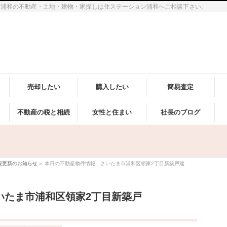
市浦和の不動産・土地・建物・家探しは住ステーション浦和へご相談下さい。
売却したい
購入したい
簡易査定
不動産の税と相続
女性と住まい
社長のブログ
報更新のお知らせ
»
本日の不動産物件情報 さいたま市浦和区領家2丁目新築戸建
いたま市浦和区領家2丁目新築戸