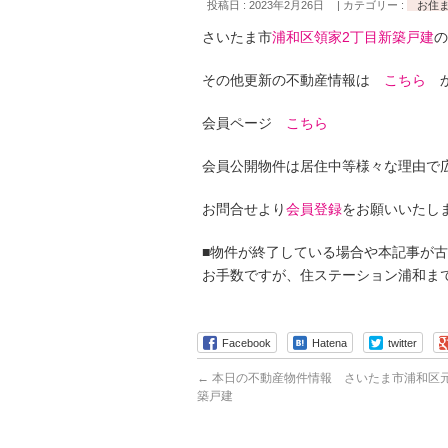
投稿日 : 2023年2月26日
カテゴリー :
お住
さいたま市
浦和区領家2丁目新築戸建
の
その他更新の不動産情報は
こちら
か
会員ページ
こちら
会員公開物件は居住中等様々な理由で
お問合せより
会員登録
をお願いいたし
■物件が終了している場合や本記事が
お手数ですが、住ステーション浦和ま
Facebook
Hatena
twitter
←
本日の不動産物件情報 さいたま市浦和区元
築戸建