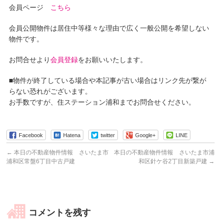
会員ページ
こちら
会員公開物件は居住中等様々な理由で広く一般公開を希望しない
物件です。
お問合せより
会員登録
をお願いいたします。
■物件が終了している場合や本記事が古い場合はリンク先が繋が
らない恐れがございます。
お手数ですが、住ステーション浦和までお問合せください。
Facebook
Hatena
twitter
Google+
LINE
←
本日の不動産物件情報 さいたま市
本日の不動産物件情報 さいたま市浦
浦和区常盤6丁目中古戸建
和区針ケ谷2丁目新築戸建
→
コメントを残す