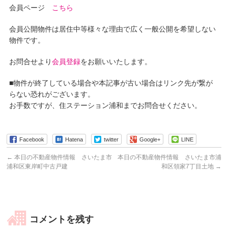
会員ページ
こちら
会員公開物件は居住中等様々な理由で広く一般公開を希望しない
物件です。
お問合せより
会員登録
をお願いいたします。
■物件が終了している場合や本記事が古い場合はリンク先が繋が
らない恐れがございます。
お手数ですが、住ステーション浦和までお問合せください。
Facebook
Hatena
twitter
Google+
LINE
←
本日の不動産物件情報 さいたま市
本日の不動産物件情報 さいたま市浦
浦和区東岸町中古戸建
和区領家7丁目土地
→
コメントを残す