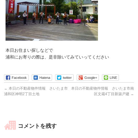
本日お住まい探しなどで
浦和にお寄りの際は、是非除いてみていってください
Facebook
Hatena
twitter
Google+
LINE
←
本日の不動産物件情報 さいたま市
本日の不動産物件情報 さいたま市南
浦和区神明2丁目土地
区文蔵4丁目新築戸建
→
コメントを残す