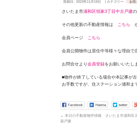
投稿日 : 2023年11月19日
カテゴリー :
お住
さいたま市
浦和区領家3丁目中古戸建
の
その他更新の不動産情報は
こちら
か
会員ページ
こちら
会員公開物件は居住中等様々な理由で
お問合せより
会員登録
をお願いいたし
■物件が終了している場合や本記事が
お手数ですが、住ステーション浦和ま
Facebook
Hatena
twitter
←
本日の不動産物件情報 さいたま市浦和区元
築戸建