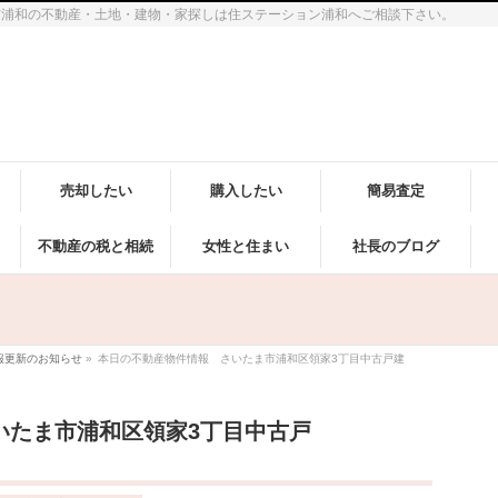
市浦和の不動産・土地・建物・家探しは住ステーション浦和へご相談下さい。
売却したい
購入したい
簡易査定
不動産の税と相続
女性と住まい
社長のブログ
報更新のお知らせ
»
本日の不動産物件情報 さいたま市浦和区領家3丁目中古戸建
いたま市浦和区領家3丁目中古戸