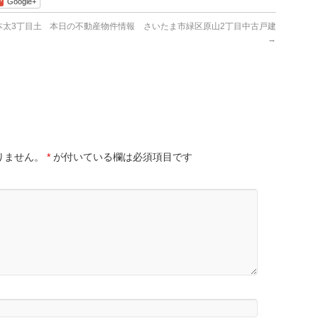
Google+
太3丁目土
本日の不動産物件情報 さいたま市緑区原山2丁目中古戸建
→
りません。
*
が付いている欄は必須項目です