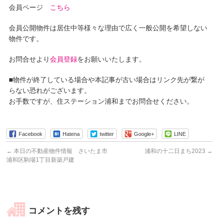
会員ページ
こちら
会員公開物件は居住中等様々な理由で広く一般公開を希望しない
物件です。
お問合せより
会員登録
をお願いいたします。
■物件が終了している場合や本記事が古い場合はリンク先が繋が
らない恐れがございます。
お手数ですが、住ステーション浦和までお問合せください。
Facebook
Hatena
twitter
Google+
LINE
←
本日の不動産物件情報 さいたま市
浦和の十二日まち2023
→
浦和区駒場1丁目新築戸建
コメントを残す