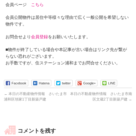
会員ページ
こちら
会員公開物件は居住中等様々な理由で広く一般公開を希望しない
物件です。
お問合せより
会員登録
をお願いいたします。
■物件が終了している場合や本記事が古い場合はリンク先が繋が
らない恐れがございます。
お手数ですが、住ステーション浦和までお問合せください。
Facebook
Hatena
twitter
Google+
LINE
←
本日の不動産物件情報 さいたま市
本日の不動産物件情報 さいたま市南
浦和区領家1丁目新築戸建
区文蔵2丁目新築戸建
→
コメントを残す