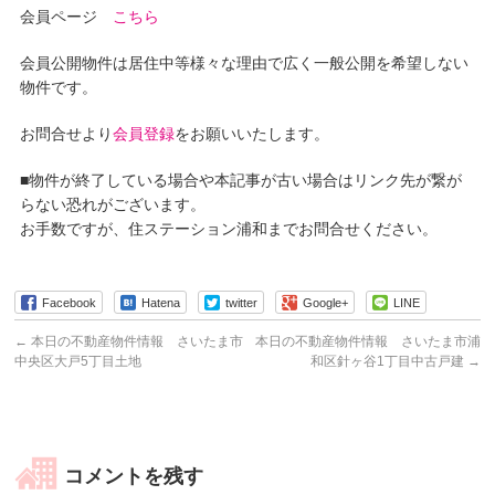
会員ページ
こちら
会員公開物件は居住中等様々な理由で広く一般公開を希望しない
物件です。
お問合せより
会員登録
をお願いいたします。
■物件が終了している場合や本記事が古い場合はリンク先が繋が
らない恐れがございます。
お手数ですが、住ステーション浦和までお問合せください。
Facebook
Hatena
twitter
Google+
LINE
←
本日の不動産物件情報 さいたま市
本日の不動産物件情報 さいたま市浦
中央区大戸5丁目土地
和区針ヶ谷1丁目中古戸建
→
コメントを残す