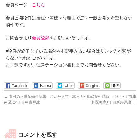
会員ページ
こちら
会員公開物件は居住中等様々な理由で広く一般公開を希望しない
物件です。
お問合せより
会員登録
をお願いいたします。
■物件が終了している場合や本記事が古い場合はリンク先が繋が
らない恐れがございます。
お手数ですが、住ステーション浦和までお問合せください。
Facebook
Hatena
twitter
Google+
LINE
←
本日の不動産物件情報 さいたま市
本日の不動産物件情報 さいたま市浦
南区辻4丁目中古戸建
和区領家1丁目新築戸建
→
コメントを残す