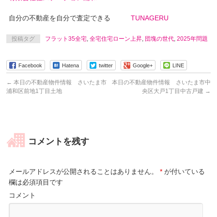
自分の不動産を自分で査定できる
TUNAGERU
投稿タグ
フラット35全宅
,
全宅住宅ローン上昇
,
団塊の世代
,
2025年問題
Facebook
Hatena
twitter
Google+
LINE
←
本日の不動産物件情報 さいたま市
本日の不動産物件情報 さいたま市中
浦和区前地1丁目土地
央区大戸1丁目中古戸建
→
コメントを残す
メールアドレスが公開されることはありません。
*
が付いている
欄は必須項目です
コメント