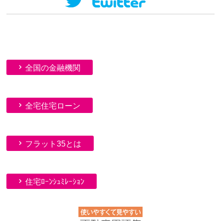
全国の金融機関
全宅住宅ローン
フラット35とは
住宅ﾛｰﾝｼｭﾐﾚｰｼｮﾝ