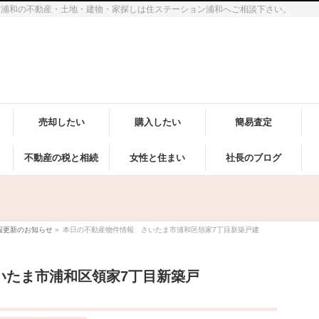
市浦和の不動産・土地・建物・家探しは住ステーション浦和へご相談下さい。
売却したい
購入したい
簡易査定
不動産の税と相続
女性と住まい
社長のブログ
報更新のお知らせ
»
本日の不動産物件情報 さいたま市浦和区領家7丁目新築戸建
いたま市浦和区領家7丁目新築戸