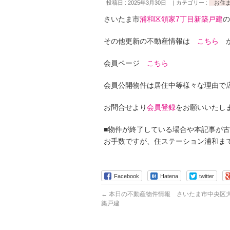
投稿日 : 2025年3月30日
カテゴリー :
お住
さいたま市
浦和区領家7丁目新築戸建
の
その他更新の不動産情報は
こちら
か
会員ページ
こちら
会員公開物件は居住中等様々な理由で
お問合せより
会員登録
をお願いいたし
■物件が終了している場合や本記事が
お手数ですが、住ステーション浦和ま
Facebook
Hatena
twitter
←
本日の不動産物件情報 さいたま市中央区大
築戸建