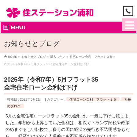
MENU
お知らせとブログ
HOME
»
お知らせとブログ
»
購入したい
»
住宅ローン金利 フラット３５
»
2025年（令和7年）5月フラット35全宅住宅ローン金利は下げ
2025年（令和7年）5月フラット35
全宅住宅ローン金利は下げ
投稿日 : 2025年5月2日
カテゴリー :
住宅ローン金利 フラット３５
,
社長
のブログ
5月の全宅住宅ローンフラット35の金利は、一気に下げに転じま
した。年初から上昇していた金利は、相次ぐトランプ関税や政策
のめまぐるしい転換で、多くの国に経済の先行き不透明感をもた
らし、経済だけでなく人道的にも不安感を抱かせています。