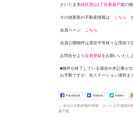
さいたま市
緑区原山1丁目新築戸建
の物
その他更新の不動産情報は
こちら
か
会員ページ
こちら
会員公開物件は居住中等様々な理由で
お問合せより
会員登録
をお願いいたし
■物件が終了している場合や本記事が
お手数ですが、住ステーション浦和ま
Facebook
Hatena
twitter
←
本日の不動産物件情報 さいたま市浦和区駒
築戸建