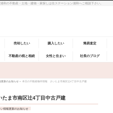
市浦和の不動産・土地・建物・家探しは住ステーション浦和へご相談下さい。
売却したい
購入したい
簡易査定
不動産の税と相続
女性と住まい
社長のブログ
報更新のお知らせ
»
本日の不動産物件情報 さいたま市南区辻4丁目中古戸建
いたま市南区辻4丁目中古戸建
まい情報更新のお知らせ