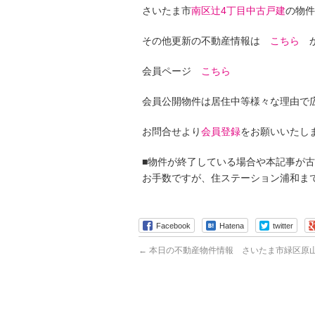
さいたま市
南区辻4丁目中古戸建
の物件
その他更新の不動産情報は
こちら
か
会員ページ
こちら
会員公開物件は居住中等様々な理由で
お問合せより
会員登録
をお願いいたし
■物件が終了している場合や本記事が
お手数ですが、住ステーション浦和ま
Facebook
Hatena
twitter
←
本日の不動産物件情報 さいたま市緑区原山