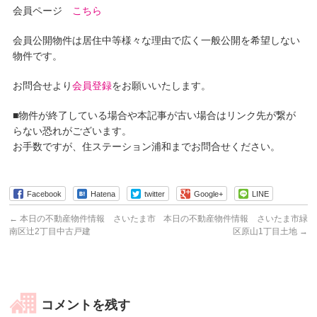
会員ページ
こちら
会員公開物件は居住中等様々な理由で広く一般公開を希望しない
物件です。
お問合せより
会員登録
をお願いいたします。
■物件が終了している場合や本記事が古い場合はリンク先が繋が
らない恐れがございます。
お手数ですが、住ステーション浦和までお問合せください。
Facebook
Hatena
twitter
Google+
LINE
←
本日の不動産物件情報 さいたま市
本日の不動産物件情報 さいたま市緑
南区辻2丁目中古戸建
区原山1丁目土地
→
コメントを残す