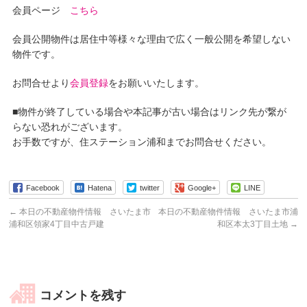
会員ページ
こちら
会員公開物件は居住中等様々な理由で広く一般公開を希望しない
物件です。
お問合せより
会員登録
をお願いいたします。
■物件が終了している場合や本記事が古い場合はリンク先が繋が
らない恐れがございます。
お手数ですが、住ステーション浦和までお問合せください。
Facebook
Hatena
twitter
Google+
LINE
←
本日の不動産物件情報 さいたま市
本日の不動産物件情報 さいたま市浦
浦和区領家4丁目中古戸建
和区本太3丁目土地
→
コメントを残す