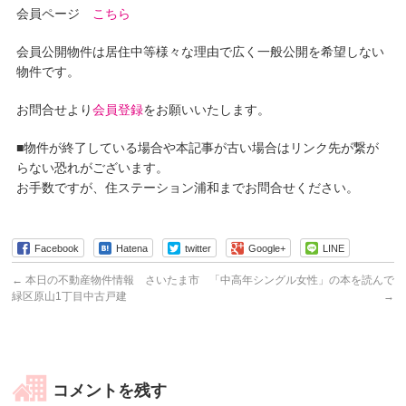
会員ページ
こちら
会員公開物件は居住中等様々な理由で広く一般公開を希望しない
物件です。
お問合せより
会員登録
をお願いいたします。
■物件が終了している場合や本記事が古い場合はリンク先が繋が
らない恐れがございます。
お手数ですが、住ステーション浦和までお問合せください。
Facebook
Hatena
twitter
Google+
LINE
←
本日の不動産物件情報 さいたま市
「中高年シングル女性」の本を読んで
緑区原山1丁目中古戸建
→
コメントを残す