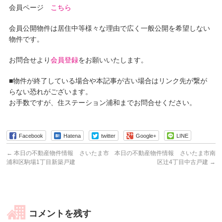
会員ページ
こちら
会員公開物件は居住中等様々な理由で広く一般公開を希望しない
物件です。
お問合せより
会員登録
をお願いいたします。
■物件が終了している場合や本記事が古い場合はリンク先が繋が
らない恐れがございます。
お手数ですが、住ステーション浦和までお問合せください。
Facebook
Hatena
twitter
Google+
LINE
←
本日の不動産物件情報 さいたま市
本日の不動産物件情報 さいたま市南
浦和区駒場1丁目新築戸建
区辻4丁目中古戸建
→
コメントを残す