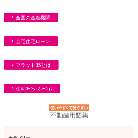
全国の金融機関
全宅住宅ローン
フラット35とは
住宅ﾛｰﾝｼｭﾐﾚｰｼｮﾝ
カテゴリー