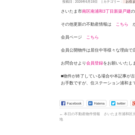
投稿日 : 2026年6月19日
カテゴリー :
お住
さいたま市
南区南浦和3丁目新築戸建
の
その他更新の不動産情報は
こちら
か
会員ページ
こちら
会員公開物件は居住中等様々な理由で
お問合せより
会員登録
をお願いいたし
■物件が終了している場合や本記事が
お手数ですが、住ステーション浦和ま
Facebook
Hatena
twitter
←
本日の不動産物件情報 さいたま市浦和区元
地