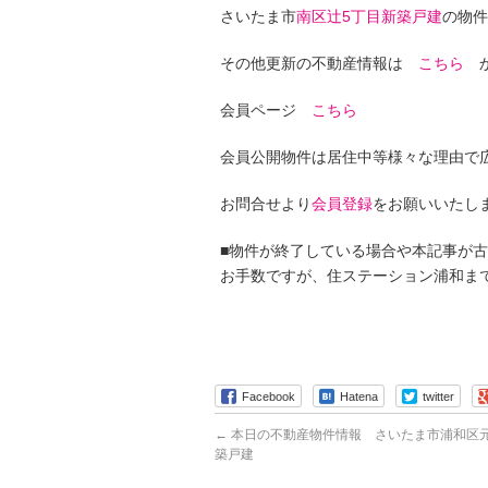
さいたま市
南区辻5丁目新築戸建
の物件
その他更新の不動産情報は
こちら
か
会員ページ
こちら
会員公開物件は居住中等様々な理由で
お問合せより
会員登録
をお願いいたし
■物件が終了している場合や本記事が
お手数ですが、住ステーション浦和ま
Facebook
Hatena
twitter
←
本日の不動産物件情報 さいたま市浦和区元
築戸建