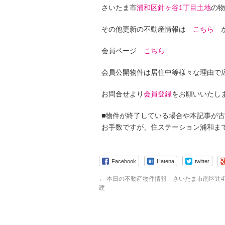
さいたま市
浦和区針ヶ谷1丁目土地
の物
その他更新の不動産情報は
こちら
か
会員ページ
こちら
会員公開物件は居住中等様々な理由で
お問合せより
会員登録
をお願いいたし
■物件が終了している場合や本記事が
お手数ですが、住ステーション浦和ま
Facebook
Hatena
twitter
←
本日の不動産物件情報 さいたま市南区辻4
建