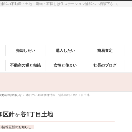
市浦和の不動産・土地・建物・家探しは住ステーション浦和へご相談下さい。
売却したい
購入したい
簡易査定
不動産の税と相続
女性と住まい
社長のブログ
報更新のお知らせ
»
本日の不動産物件情報 浦和区針ヶ谷1丁目土地
和区針ヶ谷1丁目土地
い情報更新のお知らせ