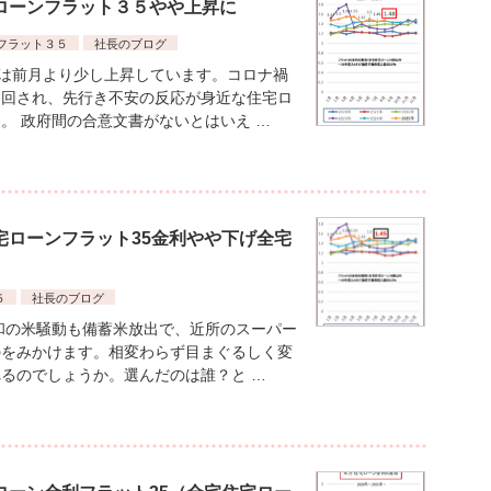
宅ローンフラット３５やや上昇に
フラット３５
社長のブログ
利は前月より少し上昇しています。コロナ禍
り回され、先行き不安の反応が身近な住宅ロ
。 政府間の合意文書がないとはいえ …
住宅ローンフラット35金利やや下げ全宅
５
社長のブログ
和の米騒動も備蓄米放出で、近所のスーパー
のをみかけます。相変わらず目まぐるしく変
るのでしょうか。選んだのは誰？と …