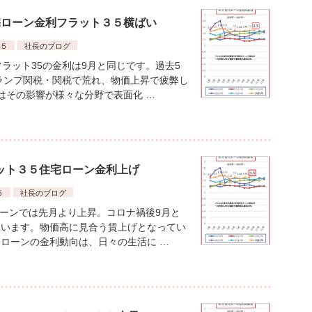
住宅ローン金利フラット３５横ばい
５
社長のブログ
ラット35の金利は9月と同じです。過去5
ランプ関税・関税で荒れ、物価上昇で疲弊し
はその影響が様々な分野で表面化 …
ラット３５住宅ローン金利上げ
５
社長のブログ
ローンでは先月より上昇。コロナ禍後9月と
ています。物価高に見合う賃上げとなってい
ローンの金利動向は、日々の生活に …