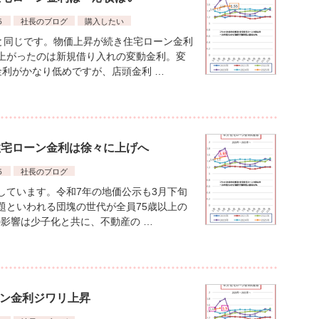
５
社長のブログ
購入したい
月と同じです。物価上昇が続き住宅ローン金利
上がったのは新規借り入れの変動金利。変
金利がかなり低めですが、店頭金利 …
宅住宅ローン金利は徐々に上げへ
５
社長のブログ
しています。令和7年の地価公示も3月下旬
問題といわれる団塊の世代が全員75歳以上の
影響は少子化と共に、不動産の …
ーン金利ジワリ上昇