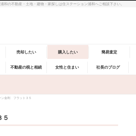
市浦和の不動産・土地・建物・家探しは住ステーション浦和へご相談下さい。
売却したい
購入したい
簡易査定
不動産の税と相続
女性と住まい
社長のブログ
ーン金利 フラット３５
３５