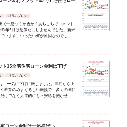
宅ローン金利フラット35（全宅住宅ロー
５
社長のブログ
出で一息つくか否か？あちこちでコメント
は昨年6月は想像だにしませんでした。新米
ています。いったい何が原因なのでし …
ラット35全宅住宅ローン金利は下げ
５
社長のブログ
利は、一気に下げに転じました。年初から上
税や政策のめまぐるしい転換で、多くの国に
だけでなく人道的にも不安感を抱かせ …
宅住宅ローン金利は一応横ばい