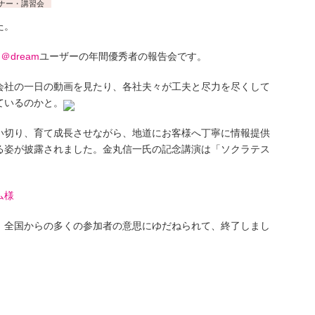
ナー・講習会
た。
、
＠dream
ユーザーの年間優秀者の報告会です。
会社の一日の動画を見たり、各社夫々が工夫と尽力を尽くして
ているのかと。
い切り、育て成長させながら、地道にお客様へ丁寧に情報提供
る姿が披露されました。金丸信一氏の記念講演は「ソクラテス
ム様
、全国からの多くの参加者の意思にゆだねられて、終了しまし