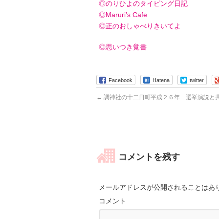
◎
のりひよのタイピング日記
◎
Maruri’s Cafe
◎
正のおしゃべりきいてよ
◎思いつき覚書
Facebook
Hatena
twitter
←
調神社の十二日町平成２６年 選挙演説と
コメントを残す
メールアドレスが公開されることはあ
コメント