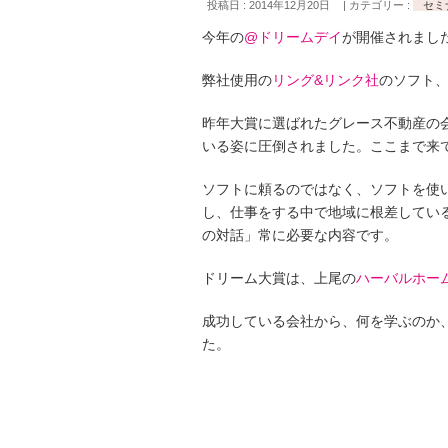
投稿日 : 2014年12月20日
カテゴリー :
セミ
今年の
@ドリームデイ
が開催されまし
弊社使用の
リング&リンク社
のソフト
昨年大賞に選ばれたグレース不動産の
いる姿に圧倒されました。ここまで来
ソフトに頼るのではなく、ソフトを使
し、仕事をする中で地域に根差してい
の対話」常に必要な内容です。
ドリーム大賞は、上尾の
ハーバルホー
成功している会社から、何を学ぶのか
た。