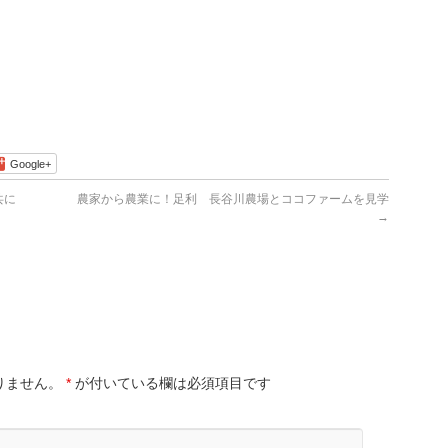
Google+
共に
農家から農業に！足利 長谷川農場とココファームを見学
→
りません。
*
が付いている欄は必須項目です