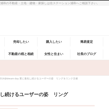
市浦和の不動産・土地・建物・家探しは住ステーション浦和へご相談下さい。
売却したい
購入したい
簡易査定
不動産の税と相続
女性と住まい
社長のブログ
2014@dream day 更に進化し続けるユーザーの姿 リング＆リンク主催
更に進化し続けるユーザーの姿 リング