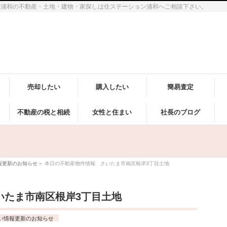
市浦和の不動産・土地・建物・家探しは住ステーション浦和へご相談下さい。
売却したい
購入したい
簡易査定
不動産の税と相続
女性と住まい
社長のブログ
報更新のお知らせ
»
本日の不動産物件情報 さいたま市南区根岸3丁目土地
いたま市南区根岸3丁目土地
い情報更新のお知らせ