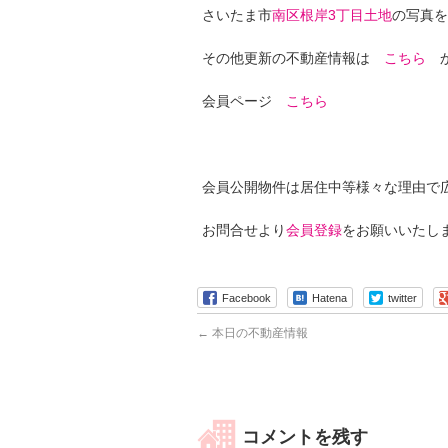
さいたま市
南区根岸3丁目土地
の写真を
その他更新の不動産情報は
こちら
か
会員ページ
こちら
会員公開物件は居住中等様々な理由で
お問合せより
会員登録
をお願いいたし
Facebook
Hatena
twitter
←
本日の不動産情報
コメントを残す