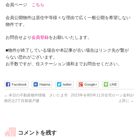
会員ページ
こちら
会員公開物件は居住中等様々な理由で広く一般公開を希望しない
物件です。
お問合せより
会員登録
をお願いいたします。
■物件が終了している場合や本記事が古い場合はリンク先が繋が
らない恐れがございます。
お手数ですが、住ステーション浦和までお問合せください。
Facebook
Hatena
twitter
Google+
LINE
←
本日の不動産物件情報 さいたま市
2023年令和5年11月住宅ローン金利が
南区辻2丁目新築戸建
上昇に
→
コメントを残す