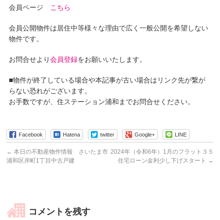
会員ページ
こちら
会員公開物件は居住中等様々な理由で広く一般公開を希望しない
物件です。
お問合せより
会員登録
をお願いいたします。
■物件が終了している場合や本記事が古い場合はリンク先が繋が
らない恐れがございます。
お手数ですが、住ステーション浦和までお問合せください。
Facebook
Hatena
twitter
Google+
LINE
←
本日の不動産物件情報 さいたま市
2024年（令和6年）1月のフラット３５
浦和区岸町1丁目中古戸建
住宅ローン金利少し下げスタート
→
コメントを残す