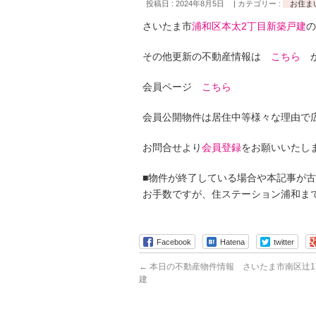
投稿日 : 2024年8月5日
カテゴリー :
お住ま
さいたま市
浦和区本太2丁目新築戸建
の
その他更新の不動産情報は
こちら
か
会員ページ
こちら
会員公開物件は居住中等様々な理由で
お問合せより
会員登録
をお願いいたし
■物件が終了している場合や本記事が
お手数ですが、住ステーション浦和ま
Facebook
Hatena
twitter
←
本日の不動産物件情報 さいたま市南区辻1
建