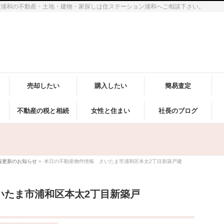
市浦和の不動産・土地・建物・家探しは住ステーション浦和へご相談下さい。
売却したい
購入したい
簡易査定
不動産の税と相続
女性と住まい
社長のブログ
報更新のお知らせ
»
本日の不動産物件情報 さいたま市浦和区本太2丁目新築戸建
いたま市浦和区本太2丁目新築戸