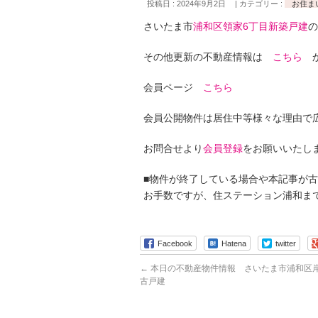
投稿日 : 2024年9月2日
カテゴリー :
お住ま
さいたま市
浦和区領家6丁目新築戸建
の
その他更新の不動産情報は
こちら
か
会員ページ
こちら
会員公開物件は居住中等様々な理由で
お問合せより
会員登録
をお願いいたし
■物件が終了している場合や本記事が
お手数ですが、住ステーション浦和ま
Facebook
Hatena
twitter
←
本日の不動産物件情報 さいたま市浦和区岸
古戸建