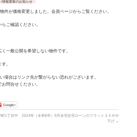
い情報更新のお知らせ
物件が価格変更しました。会員ページからご覧ください。
らご確認ください。
広く一般公開を希望しない物件です。
ます。
古い場合はリンク先が繋がらない恐れがございます。
でお問合せください。
Google+
町1丁目中
2024年（令和6年）9月全宅住宅ローンのフラット３５やや
下げ
→