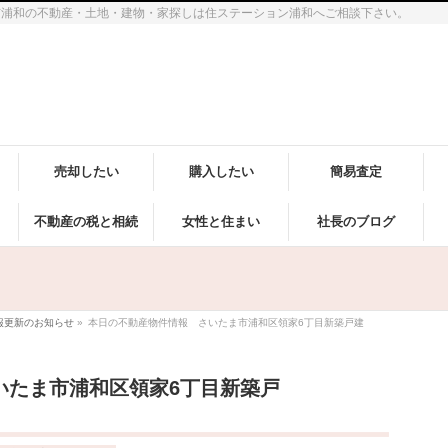
市浦和の不動産・土地・建物・家探しは住ステーション浦和へご相談下さい。
売却したい
購入したい
簡易査定
不動産の税と相続
女性と住まい
社長のブログ
報更新のお知らせ
»
本日の不動産物件情報 さいたま市浦和区領家6丁目新築戸建
いたま市浦和区領家6丁目新築戸