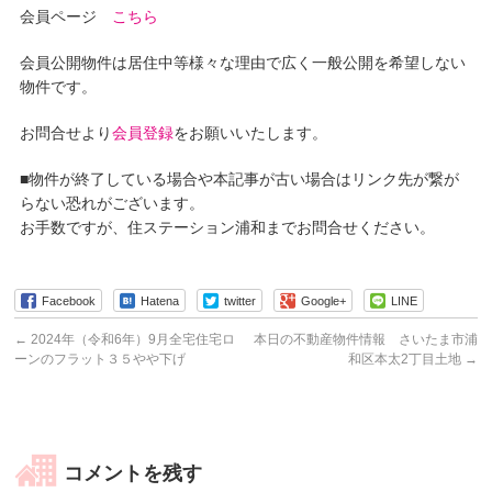
会員ページ
こちら
会員公開物件は居住中等様々な理由で広く一般公開を希望しない
物件です。
お問合せより
会員登録
をお願いいたします。
■物件が終了している場合や本記事が古い場合はリンク先が繋が
らない恐れがございます。
お手数ですが、住ステーション浦和までお問合せください。
Facebook
Hatena
twitter
Google+
LINE
←
2024年（令和6年）9月全宅住宅ロ
本日の不動産物件情報 さいたま市浦
ーンのフラット３５やや下げ
和区本太2丁目土地
→
コメントを残す