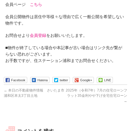
会員ページ
こちら
会員公開物件は居住中等様々な理由で広く一般公開を希望しない
物件です。
お問合せより
会員登録
をお願いいたします。
■物件が終了している場合や本記事が古い場合はリンク先が繋が
らない恐れがございます。
お手数ですが、住ステーション浦和までお問合せください。
Facebook
Hatena
twitter
Google+
LINE
←
本日の不動産物件情報 さいたま市
2025年（令和7年）7月の住宅ローンフ
浦和区本太3丁目土地
ラット35金利やや下げ全宅住宅ローン
→