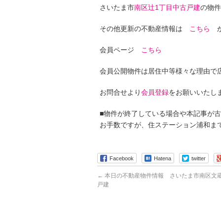
さいたま市
南区辻1丁目中古戸建
の物件
その他更新の不動産情報は
こちら
か
会員ページ
こちら
会員公開物件は居住中等様々な理由で
お問合せより
会員登録
をお願いいたし
■物件が終了している場合や本記事が
お手数ですが、住ステーション浦和ま
Facebook
Hatena
twitter
←
本日の不動産物件情報 さいたま市南区文蔵
戸建