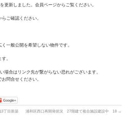
を更新しました。会員ページからご覧ください。
らご確認ください。
広く一般公開を希望しない物件です。
ます。
古い場合はリンク先が繋がらない恐れがございます。
でお問合せください。
Google+
3丁目新築
浦和区西口再開発状況 27階建て複合施設建設中 18
→