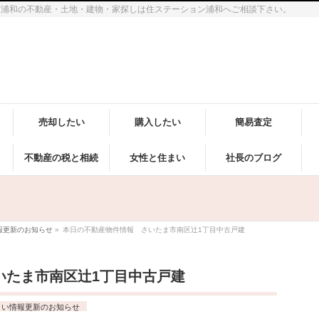
市浦和の不動産・土地・建物・家探しは住ステーション浦和へご相談下さい。
売却したい
購入したい
簡易査定
不動産の税と相続
女性と住まい
社長のブログ
報更新のお知らせ
»
本日の不動産物件情報 さいたま市南区辻1丁目中古戸建
いたま市南区辻1丁目中古戸建
まい情報更新のお知らせ