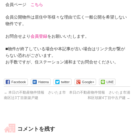
会員ページ
こちら
会員公開物件は居住中等様々な理由で広く一般公開を希望しない
物件です。
お問合せより
会員登録
をお願いいたします。
■物件が終了している場合や本記事が古い場合はリンク先が繋が
らない恐れがございます。
お手数ですが、住ステーション浦和までお問合せください。
Facebook
Hatena
twitter
Google+
LINE
←
本日の不動産物件情報 さいたま市
本日の不動産物件情報 さいたま市浦
南区辻3丁目新築戸建
和区領家4丁目中古戸建
→
コメントを残す