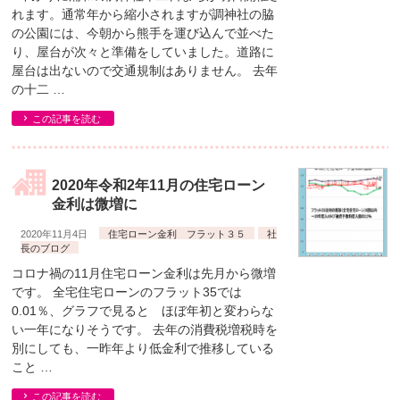
れます。通常年から縮小されますが調神社の脇
の公園には、今朝から熊手を運び込んで並べた
り、屋台が次々と準備をしていました。道路に
屋台は出ないので交通規制はありません。 去年
の十二 …
この記事を読む
2020年令和2年11月の住宅ローン
金利は微増に
2020年11月4日
住宅ローン金利 フラット３５
社
長のブログ
コロナ禍の11月住宅ローン金利は先月から微増
です。 全宅住宅ローンのフラット35では
0.01％、グラフで見ると ほぼ年初と変わらな
い一年になりそうです。 去年の消費税増税時を
別にしても、一昨年より低金利で推移している
こと …
この記事を読む