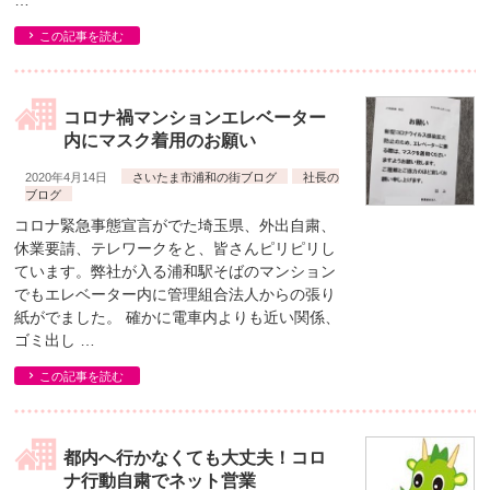
…
この記事を読む
コロナ禍マンションエレベーター
内にマスク着用のお願い
2020年4月14日
さいたま市浦和の街ブログ
社長の
ブログ
コロナ緊急事態宣言がでた埼玉県、外出自粛、
休業要請、テレワークをと、皆さんピリピリし
ています。弊社が入る浦和駅そばのマンション
でもエレベーター内に管理組合法人からの張り
紙がでました。 確かに電車内よりも近い関係、
ゴミ出し …
この記事を読む
都内へ行かなくても大丈夫！コロ
ナ行動自粛でネット営業