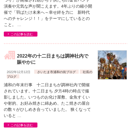
つり」が開催され朝から子供たちの金管バンド
演奏や元気な声が聞こえます。4年ぶりの縮小開
催で「羽ばたけ未来へ～幸せ絆を力に 新時代
へのチャレンジ！！」をテーマにしているとの
こと。 …
この記事を読む
2022年の十二日まちは調神社内で
賑やかに
2022年12月12日
さいたま市浦和の街ブログ
社長の
ブログ
浦和の年末行事 十二日まちが調神社内で開催
されています。十二日まち 夕方4時の時点で撮
影しました。いつものお化け屋敷、金魚すくい
や射的、お好み焼きに綿あめ、たこ焼きの屋台
の数々がひしめき合っていました。 狭くなって
いると …
この記事を読む