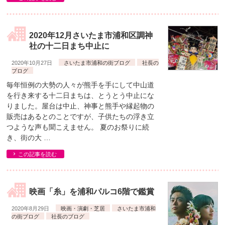
2020年12月さいたま市浦和区調神
社の十二日まち中止に
2020年10月27日
さいたま市浦和の街ブログ
社長の
ブログ
毎年恒例の大勢の人々が熊手を手にして中山道
を行き来する十二日まちは、とうとう中止にな
りました。屋台は中止、神事と熊手や縁起物の
販売はあるとのことですが、子供たちの浮き立
つような声も聞こえません。 夏のお祭りに続
き、街の大 …
この記事を読む
映画「糸」を浦和パルコ6階で鑑賞
2020年8月29日
映画・演劇・芝居
さいたま市浦和
の街ブログ
社長のブログ