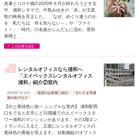
炎暑とコロナ禍の2020年８月が終わろうとする
中、浦和シネマで、中島みゆきの「糸」が主題
歌の映画を見ました。 「なぜ、めぐり逢うのか
を 私たちは 何も知らない～」や「ファイ
ト！」「時代」の名曲がふんだんに流れ、菅田
将暉と …
この記事を読む
レンタルオフィスなら浦和へ
「エイペックスレンタルオフィス
浦和」紹介②室内
2020年7月16日
賃貸のお部屋ご紹介
さいたま市浦
和の街ブログ
【白と黄緑色に統一 シンプルな室内】 浦和駅西
口をでると左手にと31階建てのエイペックスタ
ワー浦和のマンションがあります。その1階エン
トランスに入ると、正面にレンタルオフィスの
黄緑色の看板が見えます。 自動施錠のオフィス