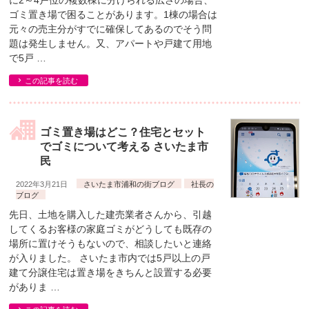
に2～4戸位の複数棟に分けられる広さの場合、
ゴミ置き場で困ることがあります。1棟の場合は
元々の売主分がすでに確保してあるのでそう問
題は発生しません。又、アパートや戸建て用地
で5戸 …
この記事を読む
ゴミ置き場はどこ？住宅とセット
でゴミについて考える さいたま市
民
2022年3月21日
さいたま市浦和の街ブログ
社長の
ブログ
先日、土地を購入した建売業者さんから、引越
してくるお客様の家庭ゴミがどうしても既存の
場所に置けそうもないので、相談したいと連絡
が入りました。 さいたま市内では5戸以上の戸
建て分譲住宅は置き場をきちんと設置する必要
がありま …