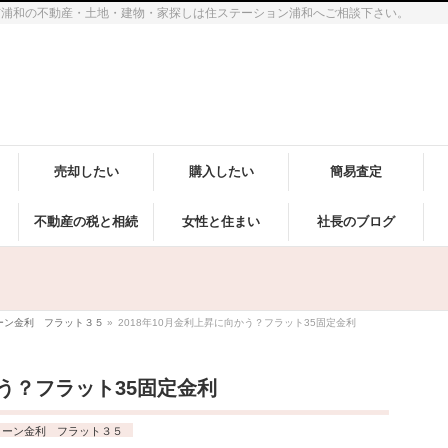
市浦和の不動産・土地・建物・家探しは住ステーション浦和へご相談下さい。
売却したい
購入したい
簡易査定
不動産の税と相続
女性と住まい
社長のブログ
ーン金利 フラット３５
»
2018年10月金利上昇に向かう？フラット35固定金利
かう？フラット35固定金利
ローン金利 フラット３５