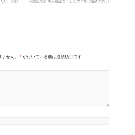
けたい「のび
不動産取引 本人確認どうしたの？私は騙されない！
→
りません。
*
が付いている欄は必須項目です